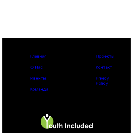
Главная
Проекты
О Нас
Контакт
Ивенты
Privicy
Policy
Команда