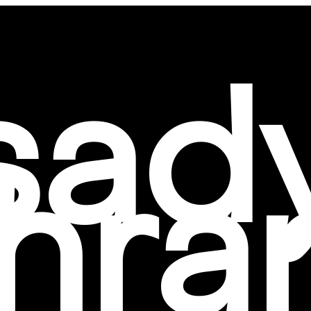
sad
hra
!
те с нами связаться, пожалуйста, контактир
il:
youthincluded@gmail.com