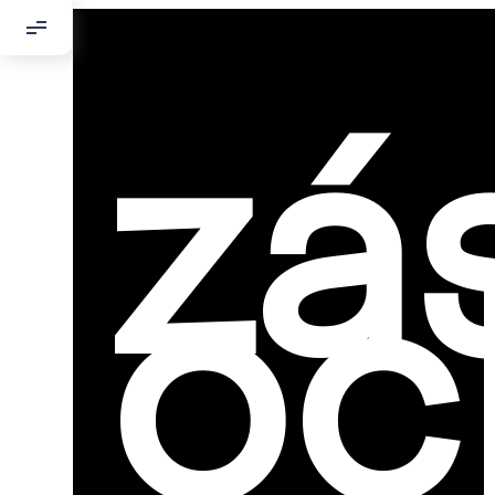
zá
oc
Добрый день
Если вы хоти
По адресу:
Kontaktní e-ma