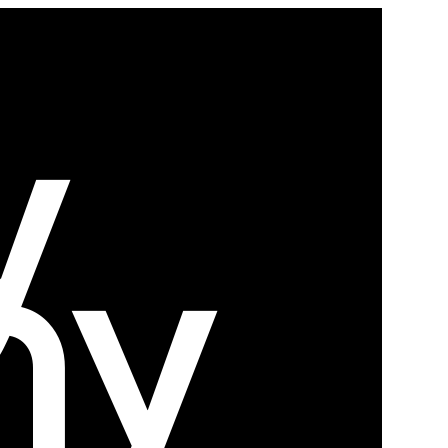
y
ny
уйте нас: