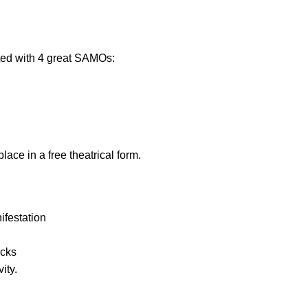
il:
youthincluded@gmail.com
nted with 4 great SAMOs:
 Telegram:
@Interkulturnipracepraha14
ace in a free theatrical form.
ifestation
ocks
ity.