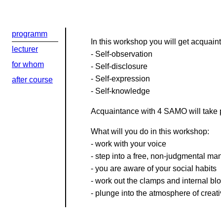
Kontaktní e-ma
programm
In this workshop you will get acquai
lecturer
Или в соцсети
- Self-observation
for whom
- Self-disclosure
- Self-expression
after course
- Self-knowledge
Acquaintance with 4 SAMO will take pl
What will you do in this workshop:
- work with your voice
- step into a free, non-judgmental man
- you are aware of your social habits
- work out the clamps and internal bl
- plunge into the atmosphere of creativ