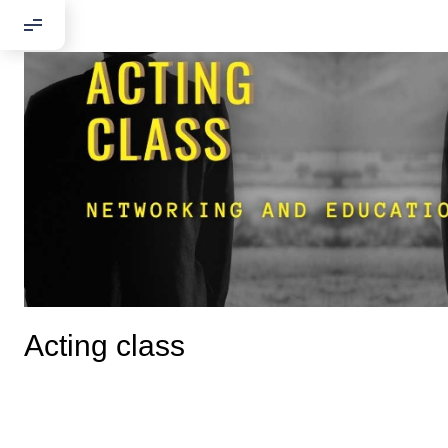
Acting class
Добрый день
Если вы хоти
По адресу: