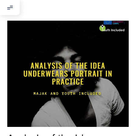
Добрый день!
Если вы хотите с нами связаться,
пожалуйста, контактируйте нас:
По адресу:
Kontaktní e-mail:
youthincluded@gmail.com
Или в соцсети Telegram:
@Interkulturnipracepraha14