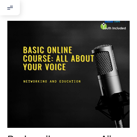
Добрый день!
Если вы хотите с нами связаться,
пожалуйста, контактируйте нас:
По адресу:
Kontaktní e-mail:
youthincluded@gmail.com
Или в соцсети Telegram:
@Interkulturnipracepraha14