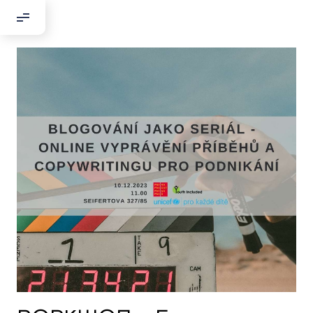
Добрый день!
Если вы хотите с нами связаться,
пожалуйста, контактируйте нас:
По адресу:
Kontaktní e-mail:
youthincluded@gmail.com
Или в соцсети Telegram:
@Interkulturnipracepraha14