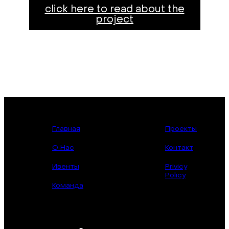
click here to read about the
project
Главная
Проекты
О Нас
Контакт
Ивенты
Privicy
Policy
Команда