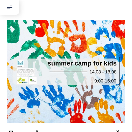
Добрый день!
Если вы хотите с нами связаться,
пожалуйста, контактируйте нас:
По адресу:
Kontaktní e-mail:
youthincluded@gmail.com
Или в соцсети Telegram:
@Interkulturnipracepraha14