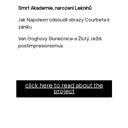
Smrt Akademie, narození Leknínů
Jak Napoleon odsoudil obrazy Courbeta k
zániku
Van Goghovy Slunečnice a Žlutý Ježíš:
postimpresionismus
click here to read about the
project