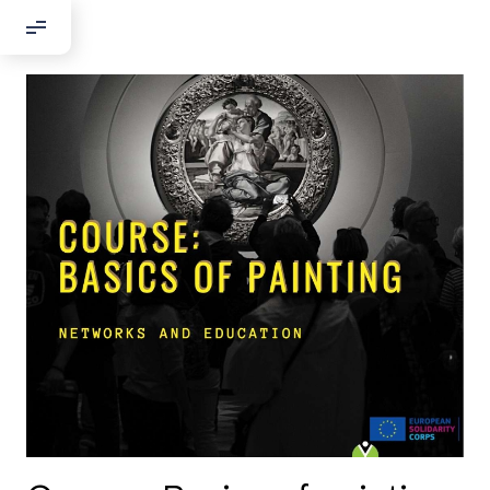
Добрый день!
Если вы хотите с нами связаться,
пожалуйста, контактируйте нас:
По адресу:
Kontaktní e-mail:
youthincluded@gmail.com
Или в соцсети Telegram:
@Interkulturnipracepraha14