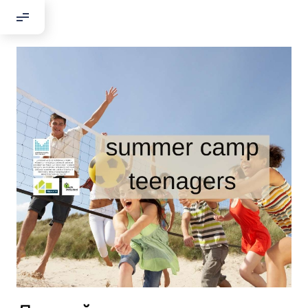
Добрый день!
Если вы хотите с нами связаться,
пожалуйста, контактируйте нас:
По адресу:
Kontaktní e-mail:
youthincluded@gmail.com
Или в соцсети Telegram:
@Interkulturnipracepraha14