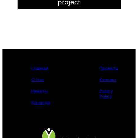
project
Главная
Проекты
О Нас
Контакт
Ивенты
Privicy
Policy
Команда