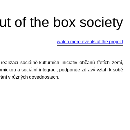
ut of the box society
watch more events of the project
ealizaci sociálně-kulturních iniciativ občanů třetích zemí,
omickou a sociální integraci, podporuje zdravý vztah k sobě
ání v různých dovednostech.