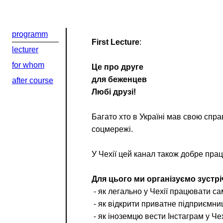
programm
First Lecture
:
lecturer
for whom
Це про друге
для беженцев
after course
Любі друзі!
Багато хто в Україні мав свою справ
соцмережі.
У Чехії цей канал також добре працю
Для цього ми організуємо зустріч
⁃ як легально у Чехії працювати с
⁃ як відкрити приватне підприємни
⁃ як іноземцю вести Інстаграм у Че