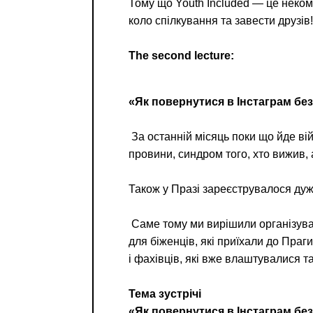
Тому що Youth Included — це неком
коло спілкування та завести друзів!
The second lecture:
«Як повернутися в Інстаграм без
За останній місяць поки що йде вій
провини, синдром того, хто вижив, 
Також у Празі зареєструвалося дуже
Саме тому ми вирішили організуват
для біженців, які приїхали до Праги
і фахівців, які вже влаштувалися т
Тема зустрічі
«Як повернутися в Інстаграм без