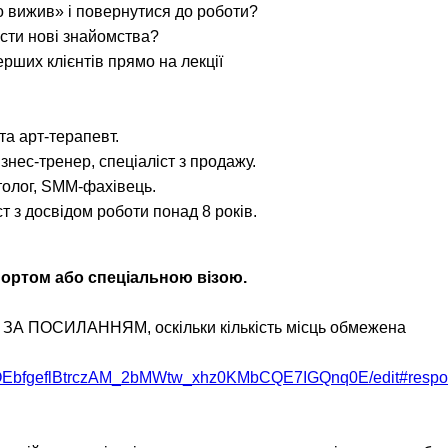
о вижив» і повернутися до роботи?
сти нові знайомства?
рших клієнтів прямо на лекції
та арт-терапевт.
!
знес-тренер, спеціаліст з продажу.
толог, SMM-фахівець.
те с нами связаться, пожалуйста, контактиру
т з досвідом роботи понад 8 років.
портом або спеціальною візою.
il:
youthincluded@gmail.com
ПОСИЛАННЯМ, оскільки кількість місць обмежена
 Telegram:
@Interkulturnipracepraha14
1h3OEbfgeflBtrczAM_2bMWtw_xhz0KMbCQE7IGQnq0E/edit#resp