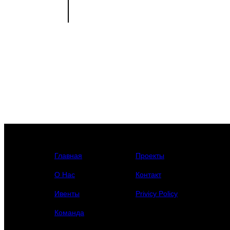
Главная
Проекты
О Нас
Контакт
Ивенты
Privicy Policy
Команда