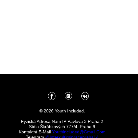
© 2026 Youth Included.
Fyzická Adresa Nám IP Pavlova 3 Praha 2
Sídlo Škrábkových 777/4, Praha 9
Kontaktní E-Mail
Youthincluded@gmail.com
Telegram
@Interkultirnipracepraha14