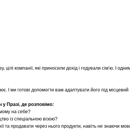
у, цілі компанії, які приносили дохід і годували сім'ю. І од
є. І ми готові допомогти вам адаптувати його під місцевий ри
 у Празі, де розповімо:
амому на себе?
цтво із спеціальною візою?
хії та продавати через нього продукти, навіть не знаючи мов