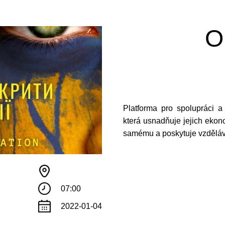
O
Platforma pro spolupráci a r
která usnadňuje jejich ekon
samému a poskytuje vzděláv
07:00
2022-01-04