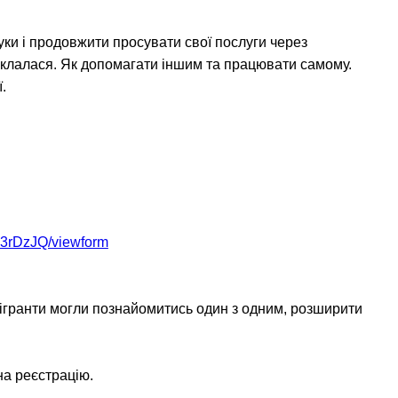
руки і продовжити просувати свої послуги через
 склалася. Як допомагати іншим та працювати самому.
.
3rDzJQ/viewform
мігранти могли познайомитись один з одним, розширити
на реєстрацію.