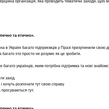
ерційна організація, яка проводить тематичні заходи, щоб 
печно та етично».
на в Україні багато підприємців у Празі призупинили свою ді
а багато хто просто не розуміє як це зробити.
 багато українців, яким потрібна підтримка та нові знайомс
и захід.
 і хочуть розпочати тут свою справу
а просуваються тут.
печно та етично».