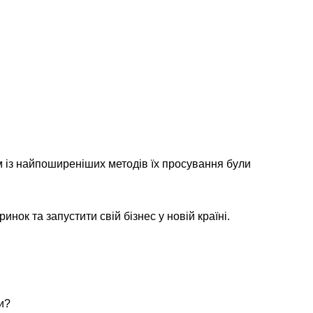
ним із найпоширеніших методів їх просування були
нок та запустити свій бізнес у новій країні.
и?