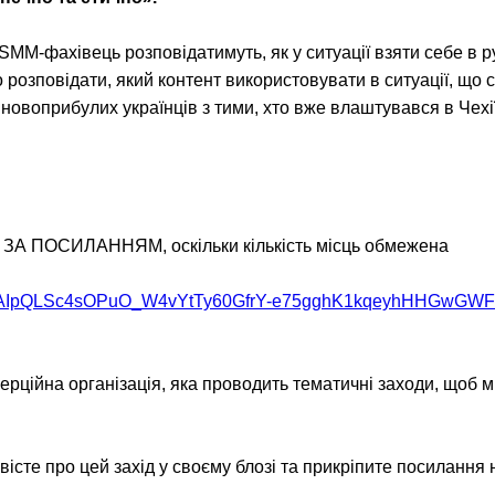
 SMM-фахівець розповідатимуть, як у ситуації взяти себе в 
о розповідати, який контент використовувати в ситуації, що
новоприбулих українців з тими, хто вже влаштувався в Чехії
ПОСИЛАННЯМ, оскільки кількість місць обмежена
/e/1FAIpQLSc4sOPuO_W4vYtTy60GfrY-e75gghK1kqeyhHHGwGWF
ерційна організація, яка проводить тематичні заходи, щоб 
істе про цей захід у своєму блозі та прикріпите посилання 