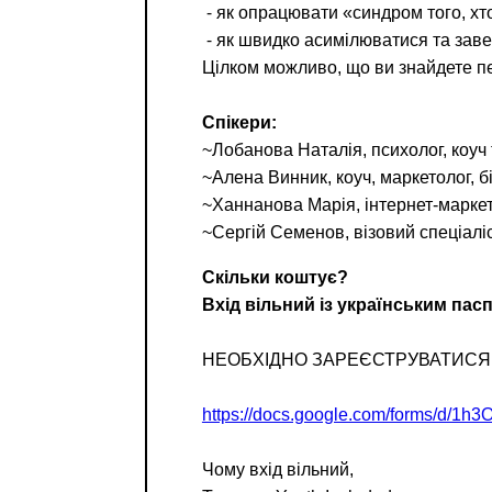
⁃ як опрацювати «синдром того, хт
⁃ як швидко асимілюватися та заве
Цілком можливо, що ви знайдете пе
Спікери:
~Лобанова Наталія, психолог, коуч 
Добрый день
~Алена Винник, коуч, маркетолог, бі
~Ханнанова Марія, інтернет-марке
Если вы хоти
~Сергій Семенов, візовий спеціаліс
По адресу:
Скільки коштує?
Вхід вільний із українським пас
Kontaktní e-ma
НЕОБХІДНО ЗАРЕЄСТРУВАТИСЯ ЗА 
Или в соцсети
https://docs.google.com/forms/d/
Чому вхід вільний,