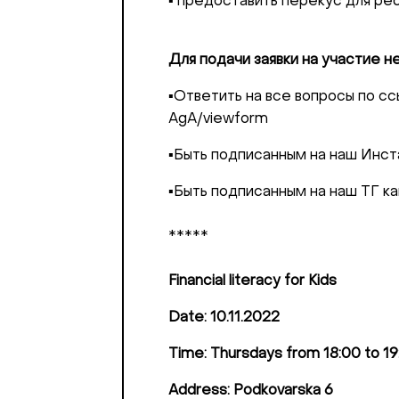
▪️ предоставить перекус для реб
Kontaktní e-ma
Или в соцсет
Для подачи заявки на участие н
▪️Ответить на все вопросы по
AgA/viewform
▪️Быть подписанным на наш Инс
▪️Быть подписанным на наш ТГ кан
*****
Financial literacy for Kids
Date: 10.11.2022
Time: Thursdays from 18:00 to 19
Address: Podkovarska 6