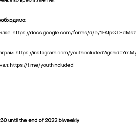
енка во время занятия.
il:
youthincluded@gmail.com
и Telegram:
@Interkulturnipracepraha14
еобходимо:
 ссылке: https://docs.google.com/forms/d/e/1FAIpQL
таграм: https://instagram.com/youthincluded?igshid=
ал: https://t.me/youthincluded
:30 until the end of 2022 biweekly