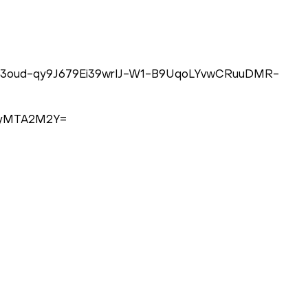
SdMsz3oud-qy9J679Ei39wrIJ-W1-B9UqoLYvwCRuuDMR-
YmMyMTA2M2Y=