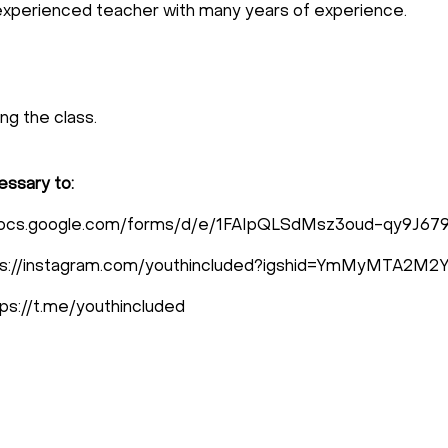
n experienced teacher with many years of experience.
ing the class.
cessary to:
tps://docs.google.com/forms/d/e/1FAIpQLSdMsz3oud-qy
https://instagram.com/youthincluded?igshid=YmMyMTA2M2
tps://t.me/youthincluded