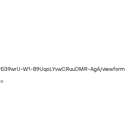
9J679Ei39wrIJ-W1-B9UqoLYvwCRuuDMR-AgA/viewform
Y=