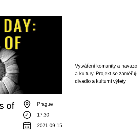
Vytváření komunity a navazo
a kultury. Projekt se zaměřuje
!
divadlo a kulturní výlety.
те с нами связаться, пожалуйста, контактиру
s of
Prague
17:30
il:
youthincluded@gmail.com
2021-09-15