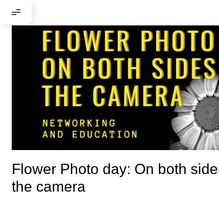
Добрый день
Если вы хоти
По адресу:
Flower Photo day: On both side
the camera
Kontaktní e-ma