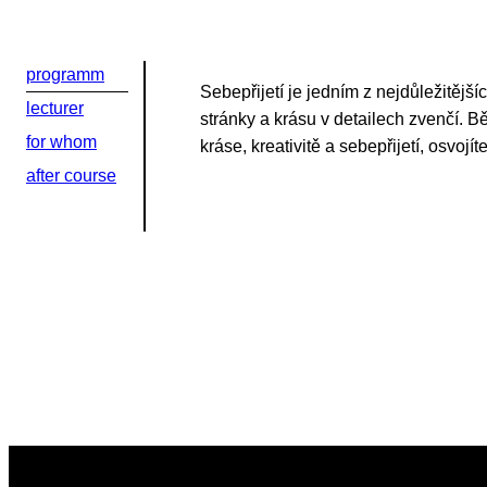
Или в соцсети
programm
Sebepřijetí je jedním z nejdůležitějš
lecturer
stránky a krásu v detailech zvenčí. B
for whom
kráse, kreativitě a sebepřijetí, osvojí
after course