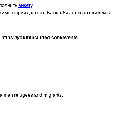
аполнить
анкету
.
комментариях, и мы с Вами обязательно свяжемся.
ttps://youthincluded.com/events
krainian refugees and migrants.