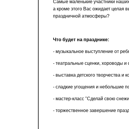
Самые маленькие участники наших
а кроме этого Вас ожидает целая в
праздничной атмосферы?
Что будет на празднике:
- музыкальное выступление от ребя
- театральные сценки, хороводы и 
- выставка детского творчества и 
Добрый день
- сладкие угощения и небольшие п
Если вы хоти
- мастер-класс "Сделай свою снежи
По адресу:
- торжественное завершение празд
Kontaktní e-ma