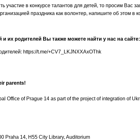
ь участие в конкурсе талантов для детей, то просим Вас з
 Telegram:
@Interkulturnipracepraha14
организацией праздника как волонтер, напишите об этом в 
и их родителей Вы также можете найти у нас на сайте: h
одителей: https://t.me/+CV7_LKJNXXAxOThk
eir parents!
l Office of Prague 14 as part of the project of integration of U
0 Praha 14, H55 City Library, Auditorium