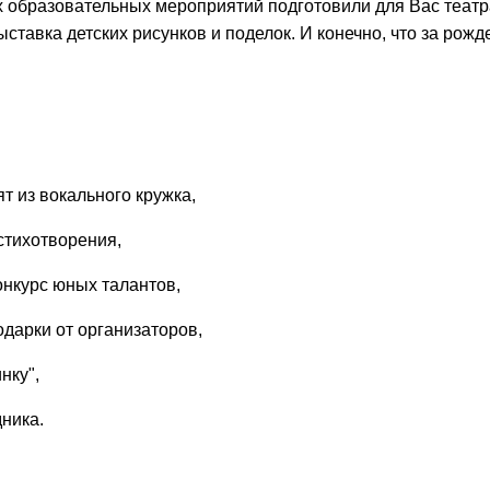
 образовательных мероприятий подготовили для Вас театра
ыставка детских рисунков и поделок. И конечно, что за рож
т из вокального кружка,
стихотворения,
конкурс юных талантов,
!
одарки от организаторов,
те с нами связаться, пожалуйста, контактиру
нку",
ника.
il:
youthincluded@gmail.com