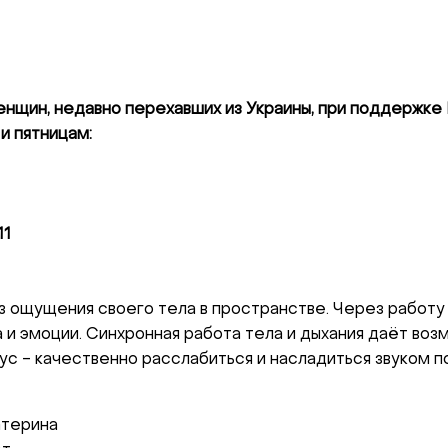
енщин, недавно перехавших из Украины, при поддержке 
и пятницам:
11
!
 ощущения своего тела в пространстве. Через работу 
те с нами связаться, пожалуйста, контактир
и эмоции. Синхронная работа тела и дыхания даёт воз
ус - качественно расслабиться и насладиться звуком п
атерина
il:
youthincluded@gmail.com