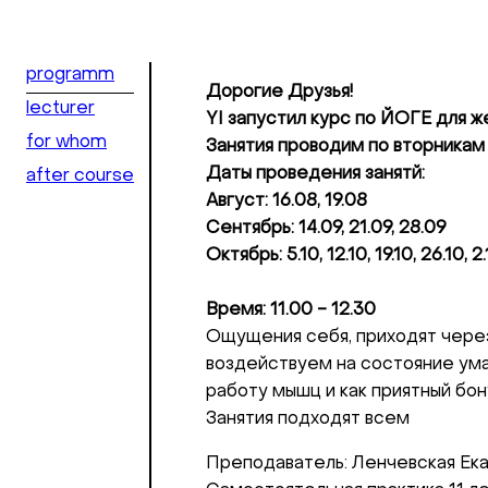
programm
Дорогие Друзья!
lecturer
YI запустил курс по ЙОГЕ для ж
for whom
Занятия проводим по вторникам 
Даты проведения занятй:
after course
Август: 16.08, 19.08
Сентябрь: 14.09, 21.09, 28.09
Октябрь: 5.10, 12.10, 19.10, 26.10, 2.
Время: 11.00 - 12.30
Добрый день
Ощущения себя, приходят через
Если вы хоти
воздействуем на состояние ума 
работу мышц и как приятный бон
По адресу:
Занятия подходят всем
Преподаватель: Ленчевская Ек
Kontaktní e-ma