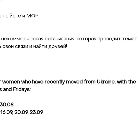
ет
и Telegram:
@Interkulturnipracepraha14
а
 по йоге и МФР
то некоммерческая организация, которая проводит тема
 свои связи и найти друзей!
r women who have recently moved from Ukraine, with the s
 and Fridays:
 30.08
 16.09, 20.09, 23.09