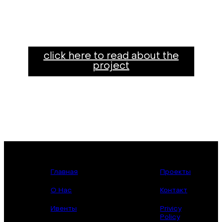
click here to read about the
project
Главная
Проекты
О Нас
Контакт
Ивенты
Privicy
Policy