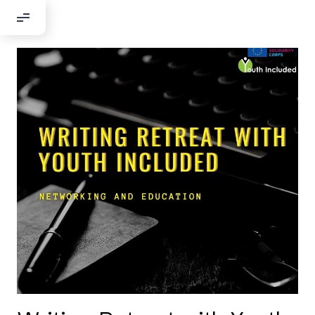
Добрый день!
Если вы хотите с нами связаться,
пожалуйста, контактируйте нас:
По адресу:
Kontaktní e-mail:
youthincluded@gmail.com
Или в соцсети Telegram:
@Interkulturnipracepraha14