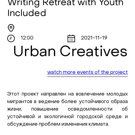
Writing Retreat with Youth
Included
12:00
2021-11-19
Urban Creatives
watch more events of the project
Этот проект направлен на вовлечение молодых
мигрантов в ведение более устойчивого образа
жизни, повышение осведомленности об
устойчивой и экологичной городской среде и
обсуждение проблем изменения климата.