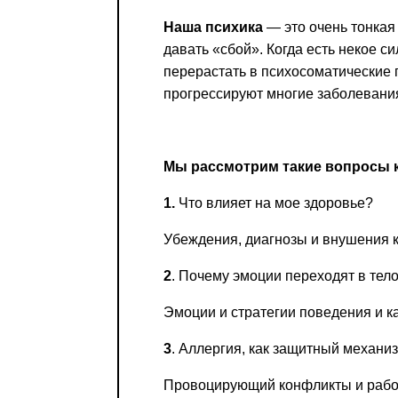
Если вы хоти
Наша психика
— это очень тонкая
По адресу:
давать «сбой». Когда есть некое 
перерастать в психосоматические 
прогрессируют многие заболевания
Kontaktní e-ma
Или в соцсети
Мы рассмотрим такие вопросы к
1.
Что влияет на мое здоровье?
Убеждения, диагнозы и внушения к
2
. Почему эмоции переходят в тел
Эмоции и стратегии поведения и к
3
. Аллергия, как защитный механи
Провоцирующий конфликты и рабо