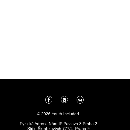
© 2026 Youth Included.
Fyzická Adresa Nám IP Pavlova 3 Praha 2
Sídlo Škrábkových 777/4, Praha 9