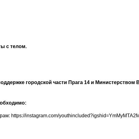
ы с телом.
поддержке городской части Прага 14 и Министерством 
еобходимо:
рам: https://instagram.com/youthincluded?igshid=YmMyMTA2