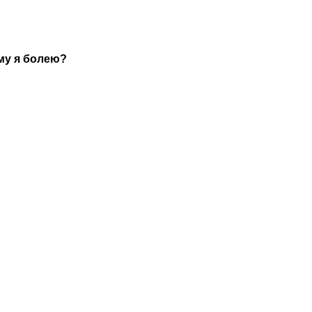
му я болею?
!