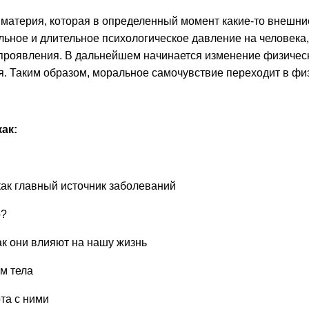
те с нами связаться, пожалуйста, контактиру
 материя, которая в определенный момент какие-то внешние
сильное и длительное психологическое давление на человек
проявления. В дальнейшем начинается изменение физическ
. Таким образом, моральное самочувствие переходит в физ
il:
youthincluded@gmail.com
 Telegram:
@Interkulturnipracepraha14
ак:
ак главный источник заболеваний
о?
ак они влияют на нашу жизнь
зм тела
та с ними