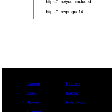
https://t.me/youthincluded
https://t.me/prague14
Главная
Проекты
О Нас
Контакт
Ивенты
Privicy Policy
Команда