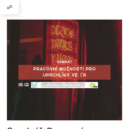
Добрый день!
Если вы хотите с нами связаться,
пожалуйста, контактируйте нас:
По адресу:
Kontaktní e-mail:
youthincluded@gmail.com
Или в соцсети Telegram:
@Interkulturnipracepraha14