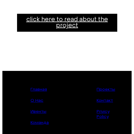
click here to read about the
project
Главная
Проекты
О Нас
Контакт
Ивенты
Privicy
Policy
Команда