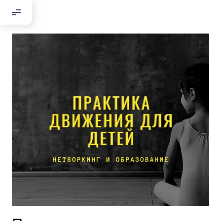
Добрый день!
Если вы хотите с нами связаться,
пожалуйста, контактируйте нас:
По адресу:
Kontaktní e-mail:
youthincluded@gmail.com
Или в соцсети Telegram:
@Interkulturnipracepraha14