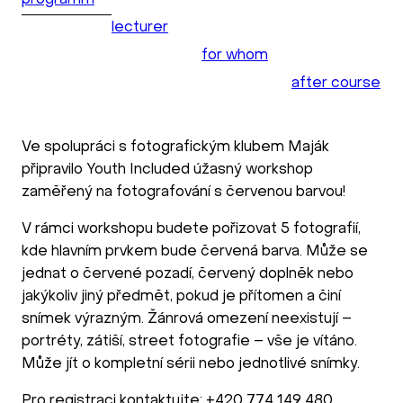
programm
lecturer
for whom
after course
Ve spolupráci s fotografickým klubem Maják
připravilo Youth Included úžasný workshop
zaměřený na fotografování s červenou barvou!
V rámci workshopu budete pořizovat 5 fotografií,
kde hlavním prvkem bude červená barva. Může se
jednat o červené pozadí, červený doplněk nebo
jakýkoliv jiný předmět, pokud je přítomen a činí
snímek výrazným. Žánrová omezení neexistují –
portréty, zátiší, street fotografie – vše je vítáno.
Může jít o kompletní sérii nebo jednotlivé snímky.
Pro registraci kontaktujte: +420 774 149 480