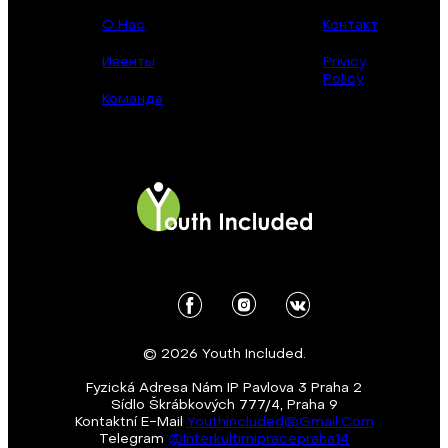
О Нас
Контакт
Ивенты
Privicy
Policy
Команда
© 2026 Youth Included.
Fyzická Adresa Nám IP Pavlova 3 Praha 2
Sídlo Škrábkových 777/4, Praha 9
Kontaktní E-Mail
Youthincluded@gmail.com
Telegram
@Interkultirnipracepraha14