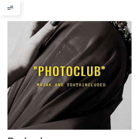
Добрый день!
Если вы хотите с нами связаться,
пожалуйста, контактируйте нас:
По адресу:
Kontaktní e-mail:
youthincluded@gmail.com
Или в соцсети Telegram:
@Interkulturnipracepraha14