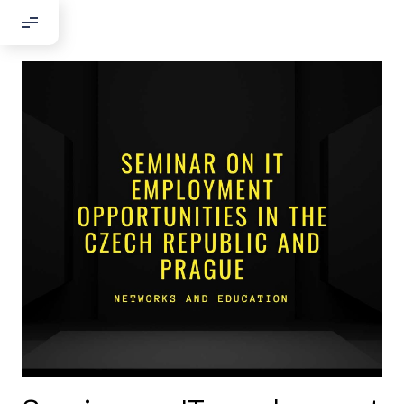
Добрый день!
Если вы хотите с нами связаться,
пожалуйста, контактируйте нас:
По адресу:
Kontaktní e-mail:
youthincluded@gmail.com
Или в соцсети Telegram:
@Interkulturnipracepraha14