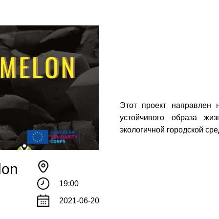
Этот проект направлен 
устойчивого образа жи
!
экологичной городской ср
те с нами связаться, пожалуйста, контактиру
lon
19:00
il:
youthincluded@gmail.com
2021-06-20