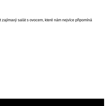
et zajímavý salát s ovocem, které nám nejvíce připomíná