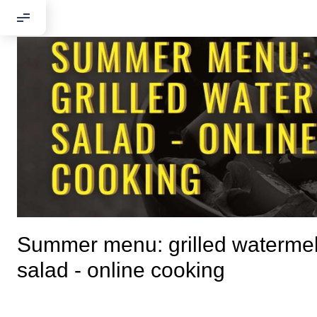
Добрый день
Если вы хоти
Summer menu: grilled waterme
По адресу:
salad - online cooking
Kontaktní e-ma