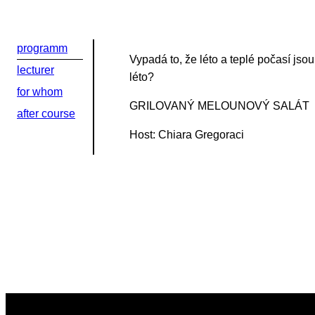
Или в соцсети
programm
Vypadá to, že léto a teplé počasí js
lecturer
léto?
for whom
GRILOVANÝ MELOUNOVÝ SALÁT
after course
Host: Chiara Gregoraci