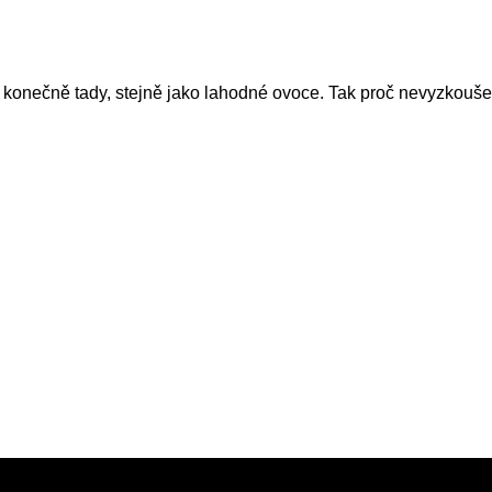
 Telegram:
@Interkulturnipracepraha14
ou konečně tady, stejně jako lahodné ovoce. Tak proč nevyzkouš