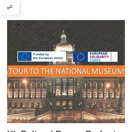
Добрый день!
Если вы хотите с нами связаться,
пожалуйста, контактируйте нас:
По адресу:
Kontaktní e-mail:
youthincluded@gmail.com
Или в соцсети Telegram:
@Interkulturnipracepraha14