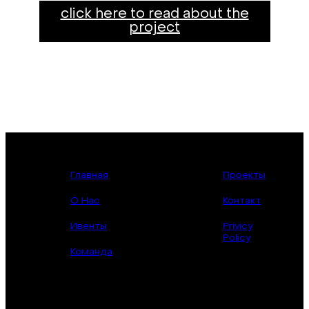
click here to read about the
project
Главная
Проекты
О Нас
Контакт
Ивенты
Privicy
Policy
Команда