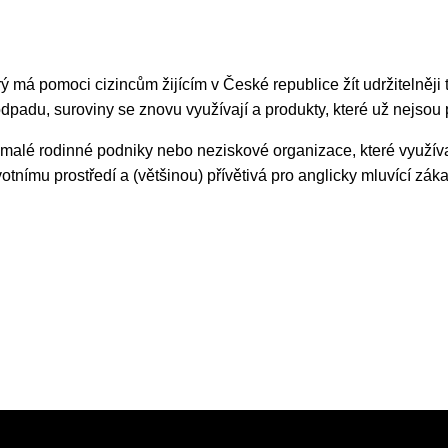
 Telegram:
@Interkulturnipracepraha14
ý má pomoci cizincům žijícím v České republice žít udržitelně
dpadu, suroviny se znovu využívají a produkty, které už nejsou 
malé rodinné podniky nebo neziskové organizace, které využíva
otnímu prostředí a (většinou) přívětivá pro anglicky mluvící záka