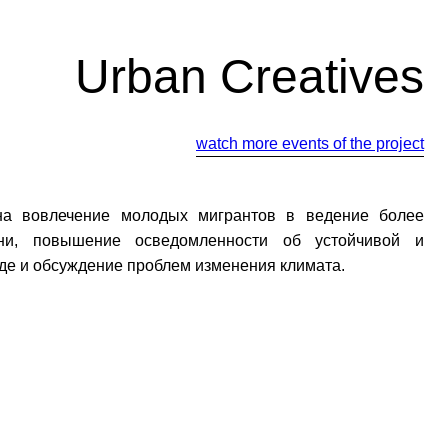
Urban Creatives
watch more events of the project
на вовлечение молодых мигрантов в ведение более
зни, повышение осведомленности об устойчивой и
еде и обсуждение проблем изменения климата.
йте нас: