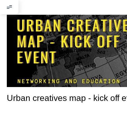
Добрый день
Если вы хоти
По адресу:
Urban creatives map - kick off 
Kontaktní e-ma