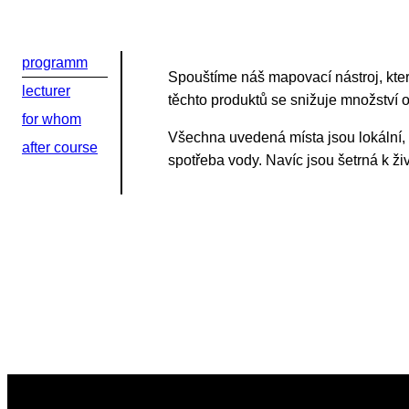
Или в соцсети
programm
Spouštíme náš mapovací nástroj, kter
lecturer
těchto produktů se snižuje množství o
for whom
Všechna uvedená místa jsou lokální, 
after course
spotřeba vody. Navíc jsou šetrná k živ