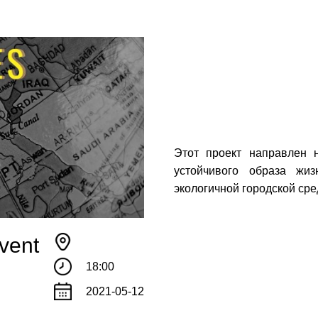
Этот проект направлен 
устойчивого образа жи
!
экологичной городской ср
те с нами связаться, пожалуйста, контактиру
event
18:00
il:
youthincluded@gmail.com
2021-05-12