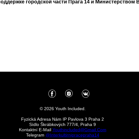
поддержке городской части Прага 14 и Министерством 
© 2026 Youth Included.
Fyzická Adresa Nám IP Pavlova 3 Praha 2
Sídlo Škrábkových 777/4, Praha 9
Kontaktní E-Mail
Youthincluded@gmail.com
Telegram
@Interkultirnipracepraha14