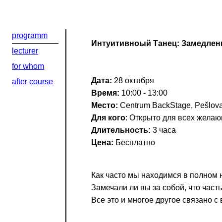
programm
Интуитивноый Танец: Замедлени
lecturer
for whom
Добрый день
Дата:
28 октября
after course
Время:
10:00 - 13:00
Если вы хоти
Место:
Centrum BackStage, Pešlova
Для кого
: Открыто для всех жела
По адресу:
Длительность:
3 часа
Цена:
Бесплатно
Kontaktní e-ma
Как часто мы находимся в полном 
Или в соцсети
Замечали ли вы за собой, что часть
Все это и многое другое связано 