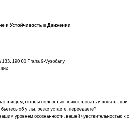
е и Устойчивость в Движении
!
те с нами связаться, пожалуйста, контактиру
 133, 190 00 Praha 9-Vysočany
ющих
il:
youthincluded@gmail.com
настоящем, готовы полностью почувствовать и понять свои
 Telegram:
@Interkulturnipracepraha14
 бьетесь об углы, резко устаете, переедаете?
с вашим уровнем осознанности, вашей чувствительностью к 