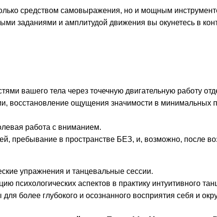
только средством самовыражения, но и мощным инструмент
ми заданиями и амплитудой движения вы окунетесь в конт
стями вашего тела через точечную двигательную работу отд
ии, восстановление ощущения значимости в минимальных п
волевая работа с вниманием.
й, пребывание в пространстве БЕЗ, и, возможно, после воз
еские упражнения и танцевальные сессии.
ию психологических аспектов в практику интуитивного тан
 для более глубокого и осознанного восприятия себя и ок