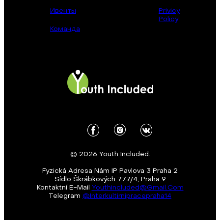
Ивенты
Privicy
Policy
Команда
© 2026 Youth Included.
Fyzická Adresa Nám IP Pavlova 3 Praha 2
Sídlo Škrábkových 777/4, Praha 9
Kontaktní E-Mail
Youthincluded@gmail.com
Telegram
@Interkultirnipracepraha14