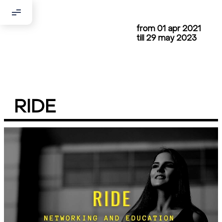
from 01 apr 2021
Добрый день!
till 29 may 2023
Если вы хотите с нами связаться,
пожалуйста, контактируйте нас:
По адресу:
RIDE
Kontaktní e-mail:
youthincluded@gmail.com
Или в соцсети Telegram:
@Interkulturnipracepraha14